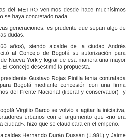
sas del METRO venimos desde hace muchísimos
to se haya concretado nada.
vas generaciones, es prudente que sepan algo de
las dudas.
0 años), siendo alcalde de la ciudad Andrés
licitó al Concejo de Bogotá su autorización para
al de Nueva York y lograr de esa manera una mayor
o. El Concejo desestimó la propuesta.
 presidente Gustavo Rojas Pinilla tenía contratada
para Bogotá mediante concesión con una firma
nos del Frente Nacional (liberal y conservador) y
otá Virgilio Barco se volvió a agitar la iniciativa,
portadores urbanos con el argumento que «no era
 la ciudad», hizo que se claudicara en el empeño.
s alcaldes Hernando Durán Dussán (1.981) y Jaime