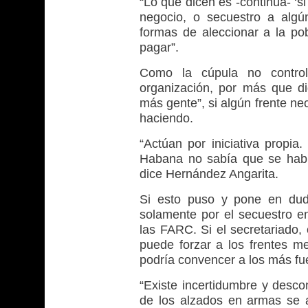
“Lo que dicen es -continúa- ‘s
negocio, o secuestro a algú
formas de aleccionar a la pob
pagar”.
Como la cúpula no contro
organización, por más que d
más gente”, si algún frente ne
haciendo.
“Actúan por iniciativa propia
Habana no sabía que se había
dice Hernández Angarita.
Si esto puso y pone en dud
solamente por el secuestro en
las FARC. Si el secretariado,
puede forzar a los frentes 
podría convencer a los más fue
“Existe incertidumbre y descon
de los alzados en armas se 