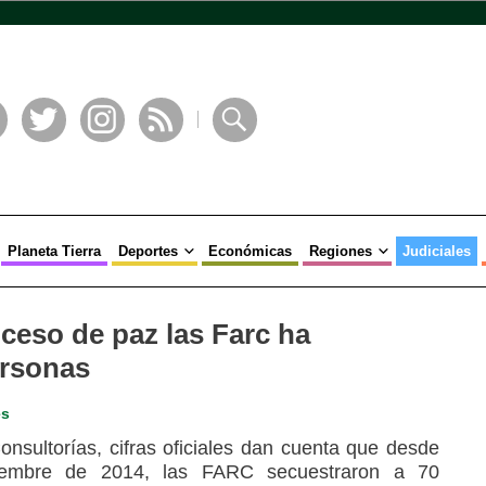
book
Twitter
Instagram
RSS
Buscar
Planeta Tierra
Deportes
Económicas
Regiones
Judiciales
ceso de paz las Farc ha
ersonas
es
sultorías, cifras oficiales dan cuenta que desde
iembre de 2014, las FARC secuestraron a 70