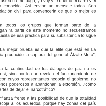
i usted no me paga, yo voy y le quemo el carro y el
n conocido’. Así envían un mensaje todos. Son
lación civil para convencerla de que lo mejor es
la todos los grupos que forman parte de la
igan “a partir de este momento no secuestramos
cesita de esa práctica para su subsistencia lo sigue
. La mejor prueba es que la elite que está en La
 producido la captura del general Álzate Mora”,
a la continuidad de los diálogos de paz no es
 sí, sino por lo que revela del funcionamiento de
 con cuyos representantes negocia el gobierno, no
menos poderosos a abandonar la extorsión, ¿cómo
rtes de dejar el narcotráfico?
fianza frente a las posibilidad de que la totalidad
acoja a los acuerdos, porque hay zonas del país