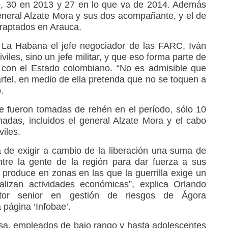
o, 30 en 2013 y 27 en lo que va de 2014. Además
eneral Alzate Mora y sus dos acompañante, y el de
raptados en Arauca.
 La Habana el jefe negociador de las FARC, Iván
iles, sino un jefe militar, y que eso forma parte de
 con el Estado colombiano. “No es admisible que
artel, en medio de ella pretenda que no se toquen a
.
 fueron tomadas de rehén en el período, sólo 10
adas, incluidos el general Alzate Mora y el cabo
viles.
 de exigir a cambio de la liberación una suma de
ntre la gente de la región para dar fuerza a sus
 produce en zonas en las que la guerrilla exige un
alizan actividades económicas”, explica Orlando
ltor senior en gestión de riesgos de Ágora
 página ‘Infobae’.
a, empleados de bajo rango y hasta adolescentes