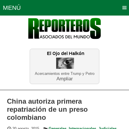
MENÚ
Portada
Política
Opinión
Bogotá
Internacionales
Planeta Tierra
Deportes
Económicas
Regiones
Judiciales
Tecnología
Salud
Turismo
Educación
Neira
Acercamientos entre Trump y Petro
Ampliar
China autoriza primera
repatriación de un preso
colombiano
20 agosto, 2015
Generales
,
Internacionales
,
Judiciales