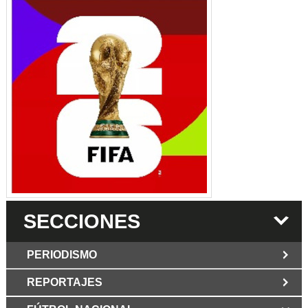
SECCIONES
PERIODISMO
REPORTAJES
JUN 6 2026
Los Periodist@s
El silencio del poder. Hay otro mártir de la