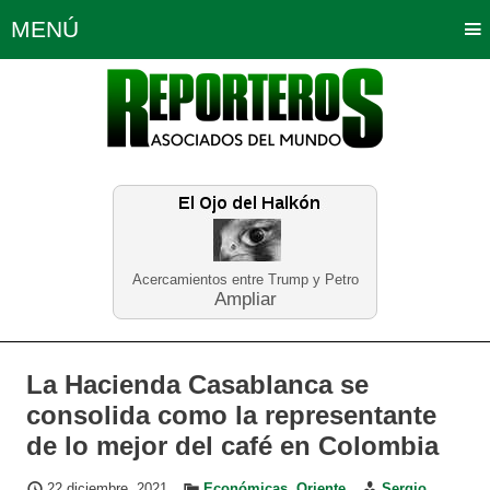
MENÚ
Portada
Política
Opinión
Bogotá
Internacionales
Planeta Tierra
Deportes
Económicas
Regiones
Judiciales
Tecnología
Salud
Turismo
Educación
Neira
Acercamientos entre Trump y Petro
Ampliar
La Hacienda Casablanca se
consolida como la representante
de lo mejor del café en Colombia
22 diciembre, 2021
Económicas
,
Oriente
Sergio