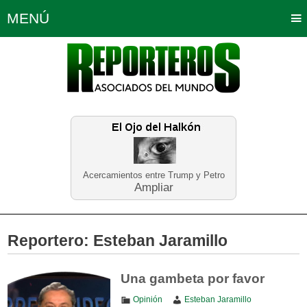
MENÚ
Portada
Política
Opinión
Bogotá
Internacionales
Planeta Tierra
Deportes
Económicas
Regiones
Judiciales
Tecnología
Salud
Turismo
Educación
Neira
Acercamientos entre Trump y Petro
Ampliar
Reportero:
Esteban Jaramillo
Una gambeta por favor
Opinión
Esteban Jaramillo