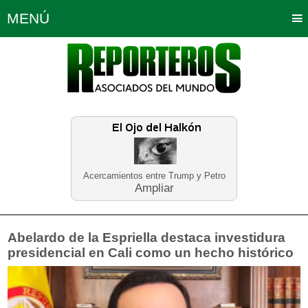
MENÚ
Portada
Política
Opinión
Bogotá
Internacionales
Planeta Tierra
Deportes
Económicas
Regiones
Judiciales
Tecnología
Salud
Turismo
Educación
Neira
Acercamientos entre Trump y Petro
Ampliar
Abelardo de la Espriella destaca investidura
presidencial en Cali como un hecho histórico