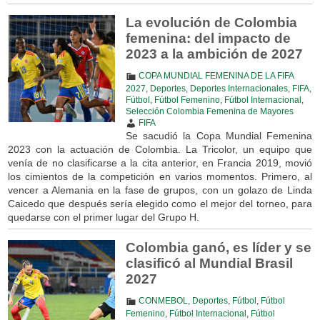
La evolución de Colombia
femenina: del impacto de
2023 a la ambición de 2027
COPA MUNDIAL FEMENINA DE LA FIFA
2027
,
Deportes
,
Deportes Internacionales
,
FIFA
,
Fútbol
,
Fútbol Femenino
,
Fútbol Internacional
,
Selección Colombia Femenina de Mayores
FIFA
Se sacudió la Copa Mundial Femenina
2023 con la actuación de Colombia. La Tricolor, un equipo que
venía de no clasificarse a la cita anterior, en Francia 2019, movió
los cimientos de la competición en varios momentos. Primero, al
vencer a Alemania en la fase de grupos, con un golazo de Linda
Caicedo que después sería elegido como el mejor del torneo, para
quedarse con el primer lugar del Grupo H.
Colombia ganó, es líder y se
clasificó al Mundial Brasil
2027
CONMEBOL
,
Deportes
,
Fútbol
,
Fútbol
Femenino
,
Fútbol Internacional
,
Fútbol