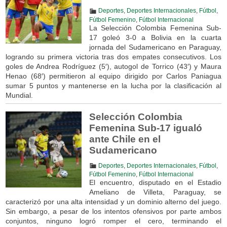
Deportes
,
Deportes Internacionales
,
Fútbol
,
Fútbol Femenino
,
Fútbol Internacional
La Selección Colombia Femenina Sub-
17 goleó 3-0 a Bolivia en la cuarta
jornada del Sudamericano en Paraguay,
logrando su primera victoria tras dos empates consecutivos. Los
goles de Andrea Rodríguez (5′), autogol de Torrico (43′) y Maura
Henao (68′) permitieron al equipo dirigido por Carlos Paniagua
sumar 5 puntos y mantenerse en la lucha por la clasificación al
Mundial.
Selección Colombia
Femenina Sub-17 igualó
ante Chile en el
Sudamericano
Deportes
,
Deportes Internacionales
,
Fútbol
,
Fútbol Femenino
,
Fútbol Internacional
El encuentro, disputado en el Estadio
Ameliano de Villeta, Paraguay, se
caracterizó por una alta intensidad y un dominio alterno del juego.
Sin embargo, a pesar de los intentos ofensivos por parte ambos
conjuntos, ninguno logró romper el cero, terminando el