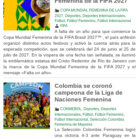
Femenina de la FIFA 2027
COPA MUNDIAL FEMENINA DE LA FIFA
2027
,
Deportes
,
Deportes Internacionales
,
Fútbol
,
Fútbol Femenino
,
Fútbol Internacional
FIFA
A falta de un año para que comience la
Copa Mundial Femenina de la FIFA Brasil 2027™ , el país anfitrión
organizó distintos actos festivos y activó la cuenta atrás para la
esperada competición, que se celebrará del 24 de junio al 25 de
julio de 2027. En la víspera de una fecha tan señalada, se iluminó
la emblemática estatua del Cristo Redentor de Río de Janeiro con
la marca de la Copa Mundial Femenina de la FIFA 2027 y el
mensaje «Falta un año».
Colombia se coronó
campeona de la Liga de
Naciones Femenina
CONMEBOL
,
Deportes
,
Deportes
Internacionales
,
Fútbol
,
Fútbol Femenino
,
Fútbol Internacional
,
Selección Colombia
Femenina de Mayores
La Selección Colombia Femenina logró
una victoria 4-3 ante Paraguay en la