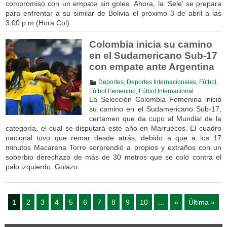
compromiso con un empate sin goles. Ahora, la ‘Sele’ se prepara
para enfrentar a su similar de Bolivia el próximo 3 de abril a las
3:00 p.m (Hora Col)
Colombia inicia su camino
en el Sudamericano Sub-17
con empate ante Argentina
Deportes
,
Deportes Internacionales
,
Fútbol
,
Fútbol Femenino
,
Fútbol Internacional
La Selección Colombia Femenina inició
su camino en el Sudamericano Sub-17,
certamen que da cupo al Mundial de la
categoría, el cual se disputará este año en Marruecos. El cuadro
nacional tuvo que remar desde atrás, debido a que a los 17
minutos Macarena Torre sorprendió a propios y extraños con un
soberbio derechazo de más de 30 metros que se coló contra el
palo izquierdo. Golazo.
1
2
3
4
5
6
7
8
9
10
...
»
Última »