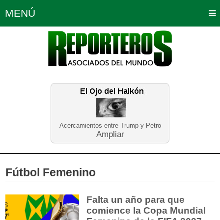
MENÚ
Portada
Política
Opinión
Bogotá
Internacionales
Planeta Tierra
Deportes
Económicas
Regiones
Judiciales
Tecnología
Salud
Turismo
Educación
Neira
Acercamientos entre Trump y Petro
Ampliar
Fútbol Femenino
Falta un año para que
comience la Copa Mundial