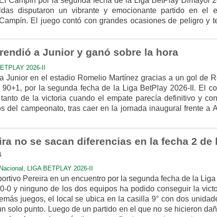
El Campín por la segunda fecha de la Liga BetPlay Dimayor 20
as disputaron un vibrante y emocionante partido en el e
mpín. El juego contó con grandes ocasiones de peligro y t
rendió a Junior y ganó sobre la hora
ETPLAY 2026-II
 a Junior en el estadio Romelio Martínez gracias a un gol de 
 90+1, por la segunda fecha de la Liga BetPlay 2026-II. El co
tanto de la victoria cuando el empate parecía definitivo y con
s del campeonato, tras caer en la jornada inaugural frente a A
ira no se sacan diferencias en la fecha 2 de 
a
Nacional
,
LIGA BETPLAY 2026-II
ortivo Pereira en un encuentro por la segunda fecha de la Liga –
 0-0 y ninguno de los dos equipos ha podido conseguir la victo
 demás juegos, el local se ubica en la casilla 9° con dos unidad
 un solo punto. Luego de un partido en el que no se hicieron da