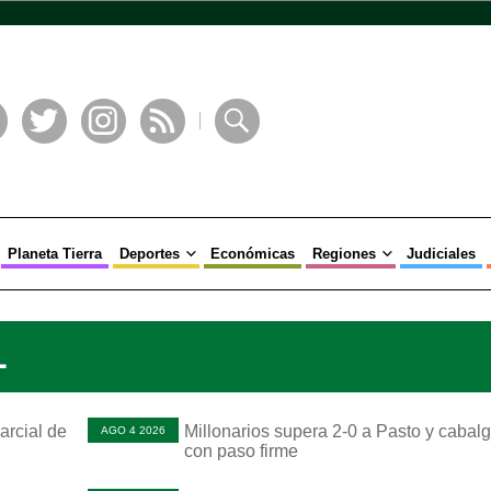
book
Twitter
Instagram
RSS
Buscar
Planeta Tierra
Deportes
Económicas
Regiones
Judiciales
L
arcial de
Millonarios supera 2-0 a Pasto y cabal
AGO 4 2026
con paso firme