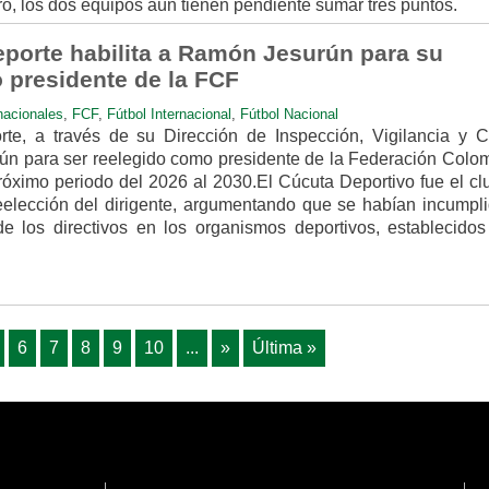
o, los dos equipos aún tienen pendiente sumar tres puntos.
eporte habilita a Ramón Jesurún para su
 presidente de la FCF
nacionales
,
FCF
,
Fútbol Internacional
,
Fútbol Nacional
rte, a través de su Dirección de Inspección, Vigilancia y Co
ún para ser reelegido como presidente de la Federación Colo
próximo periodo del 2026 al 2030.El Cúcuta Deportivo fue el cl
elección del dirigente, argumentando que se habían incumpli
de los directivos en los organismos deportivos, establecidos
6
7
8
9
10
...
»
Última »