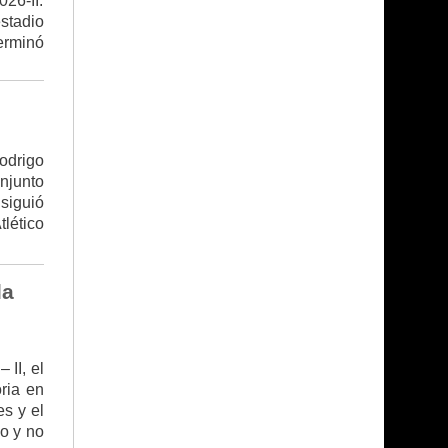
26-II.
stadio
erminó
Rodrigo
njunto
siguió
tlético
la
 II, el
ria en
es y el
ño y no