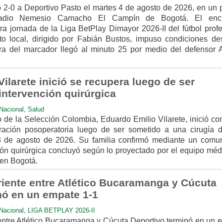
ó 2-0 a Deportivo Pasto el martes 4 de agosto de 2026, en un p
tadio Nemesio Camacho El Campín de Bogotá. El encu
ra jornada de la Liga BetPlay Dimayor 2026-II del fútbol prof
to local, dirigido por Fabián Bustos, impuso condiciones de
ura del marcador llegó al minuto 25 por medio del defensor 
ilarete inició se recupera luego de ser
intervención quirúrgica
Nacional
,
Salud
o de la Selección Colombia, Eduardo Emilio Vilarete, inició co
ación posoperatoria luego de ser sometido a una cirugía d
3 de agosto de 2026. Su familia confirmó mediante un comu
ción quirúrgica concluyó según lo proyectado por el equipo mé
 en Bogotá.
riente entre Atlético Bucaramanga y Cúcuta
nó en un empate 1-1
Nacional
,
LIGA BETPLAY 2026-II
 entre Atlético Bucaramanga y Cúcuta Deportivo terminó en un 