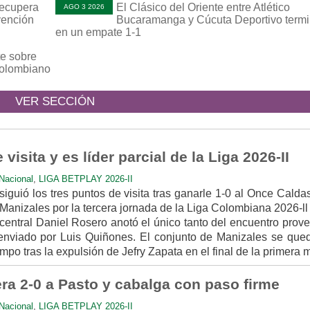
recupera
El Clásico del Oriente entre Atlético
AGO 3 2026
vención
Bucaramanga y Cúcuta Deportivo term
en un empate 1-1
e sobre
 colombiano
VER SECCIÓN
isita y es líder parcial de la Liga 2026-II
Nacional
,
LIGA BETPLAY 2026-II
iguió los tres puntos de visita tras ganarle 1-0 al Once Calda
anizales por la tercera jornada de la Liga Colombiana 2026-ll
central Daniel Rosero anotó el único tanto del encuentro prov
 enviado por Luis Quiñones. El conjunto de Manizales se que
mpo tras la expulsión de Jefry Zapata en el final de la primera m
ra 2-0 a Pasto y cabalga con paso firme
Nacional
,
LIGA BETPLAY 2026-II