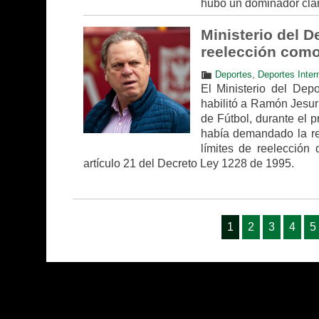
hubo un dominador clar
Ministerio del D
reelección como
Deportes
,
Deportes Inter
El Ministerio del Depo
habilitó a Ramón Jesur
de Fútbol, durante el 
había demandado la re
límites de reelección 
artículo 21 del Decreto Ley 1228 de 1995.
1
2
3
4
5