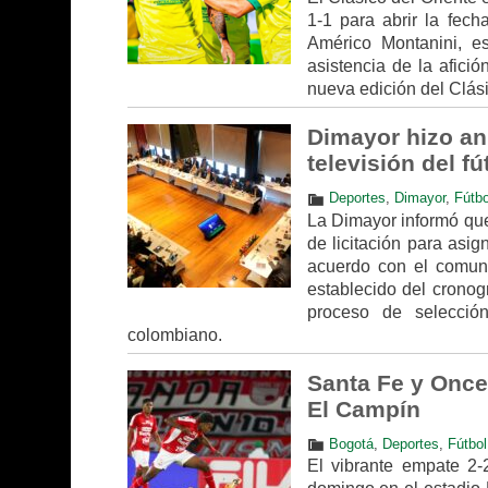
1-1 para abrir la fech
Américo Montanini, es
asistencia de la afici
nueva edición del Clás
Dimayor hizo an
televisión del f
Deportes
,
Dimayor
,
Fútbo
La Dimayor informó que 
de licitación para asi
acuerdo con el comunic
establecido del cronog
proceso de selección
colombiano.
Santa Fe y Once
El Campín
Bogotá
,
Deportes
,
Fútbol
El vibrante empate 2-