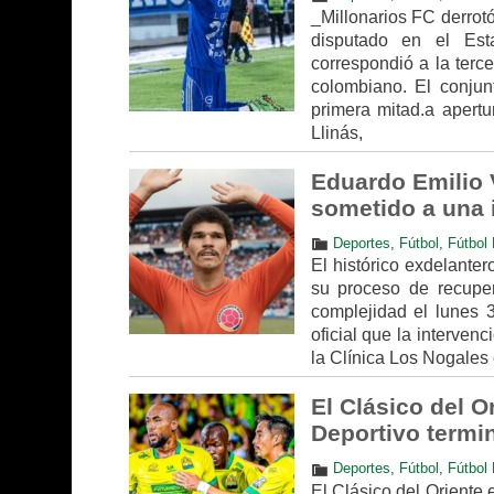
_Millonarios FC derrot
disputado en el Es
correspondió a la terce
colombiano. El conjun
primera mitad.a apert
Llinás,
Eduardo Emilio V
sometido a una 
Deportes
,
Fútbol
,
Fútbol 
El histórico exdelanter
su proceso de recuper
complejidad el lunes 
oficial que la interven
la Clínica Los Nogales
El Clásico del O
Deportivo termi
Deportes
,
Fútbol
,
Fútbol 
El Clásico del Oriente