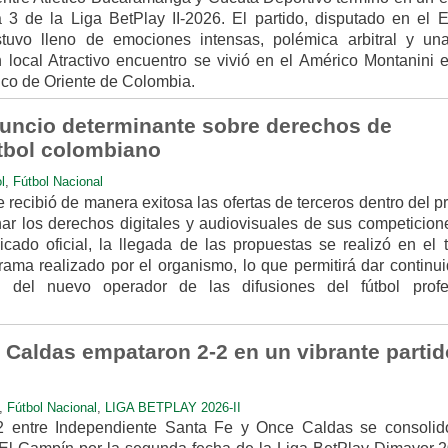
a 3 de la Liga BetPlay II-2026. El partido, disputado en el E
tuvo lleno de emociones intensas, polémica arbitral y un
ón local Atractivo encuentro se vivió en el Américo Montanini 
ico de Oriente de Colombia.
uncio determinante sobre derechos de
útbol colombiano
l
,
Fútbol Nacional
recibió de manera exitosa las ofertas de terceros dentro del 
gnar los derechos digitales y audiovisuales de sus competicion
ado oficial, la llegada de las propuestas se realizó en el 
rama realizado por el organismo, lo que permitirá dar continui
 del nuevo operador de las difusiones del fútbol profe
 Caldas empataron 2-2 en un vibrante partid
,
Fútbol Nacional
,
LIGA BETPLAY 2026-II
2 entre Independiente Santa Fe y Once Caldas se consolid