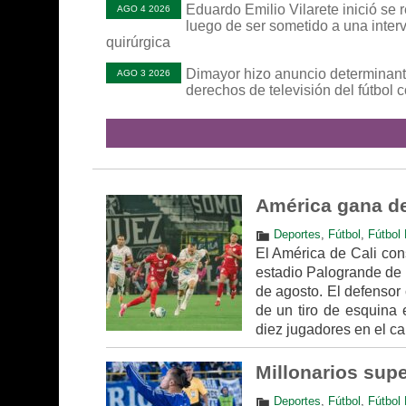
Eduardo Emilio Vilarete inició se 
AGO 4 2026
luego de ser sometido a una inter
quirúrgica
Dimayor hizo anuncio determinant
AGO 3 2026
derechos de televisión del fútbol
América gana de v
Deportes
,
Fútbol
,
Fútbol 
El América de Cali cons
estadio Palogrande de M
de agosto. El defensor 
de un tiro de esquina
diez jugadores en el ca
Millonarios supe
Deportes
,
Fútbol
,
Fútbol 