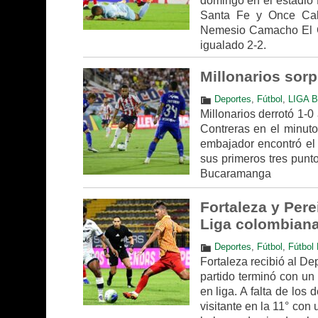
domingo en el estadio 
Santa Fe y Once Cald
Nemesio Camacho El Ca
igualado 2-2.
Millonarios sorp
Deportes
,
Fútbol
,
LIGA B
Millonarios derrotó 1-0
Contreras en el minuto
embajador encontró el 
sus primeros tres punto
Bucaramanga
Fortaleza y Pere
Liga colombian
Deportes
,
Fútbol
,
Fútbol 
Fortaleza recibió al Dep
partido terminó con un
en liga. A falta de los
visitante en la 11° con