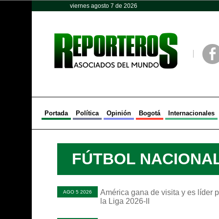
viernes agosto 7 de 2026
Opinión
Política
Deportes
Face
Portada
Política
Opinión
Bogotá
Internacionales
FÚTBOL NACIONA
América gana de visita y es líder p
AGO 5 2026
la Liga 2026-II