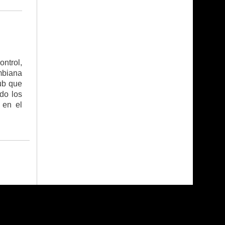
ntrol,
mbiana
ub que
do los
 en el