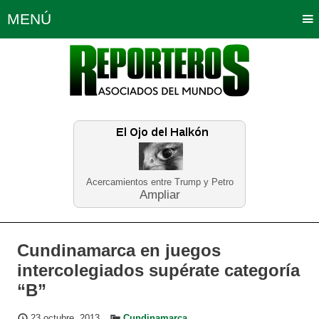
MENÚ
Portada
Política
Opinión
Bogotá
Internacionales
Planeta Tierra
Deportes
Económicas
Regiones
Judiciales
Tecnología
Salud
Turismo
Educación
Neira
Acercamientos entre Trump y Petro
Ampliar
Cundinamarca en juegos
intercolegiados supérate categoría
“B”
23 octubre, 2013
Cundinamarca