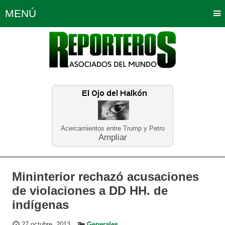
MENÚ
Portada
Política
Opinión
Bogotá
Internacionales
Planeta Tierra
Deportes
Económicas
Regiones
Judiciales
Tecnología
Salud
Turismo
Educación
Neira
Acercamientos entre Trump y Petro
Ampliar
Mininterior rechazó acusaciones
de violaciones a DD HH. de
indígenas
27 octubre, 2013
Generales