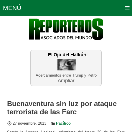
MENÚ
Portada
Política
Opinión
Bogotá
Internacionales
Planeta Tierra
Deportes
Económicas
Regiones
Judiciales
Tecnología
Salud
Turismo
Educación
Neira
Acercamientos entre Trump y Petro
Ampliar
Buenaventura sin luz por ataque
terrorista de las Farc
27 noviembre, 2013
Pacífico