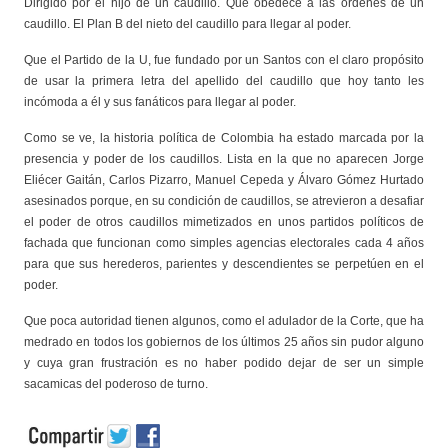
Dirigido por el hijo de un caudillo. Que obedece a las órdenes de un
caudillo. El Plan B del nieto del caudillo para llegar al poder.
Que el Partido de la U, fue fundado por un Santos con el claro propósito
de usar la primera letra del apellido del caudillo que hoy tanto les
incómoda a él y sus fanáticos para llegar al poder.
Como se ve, la historia política de Colombia ha estado marcada por la
presencia y poder de los caudillos. Lista en la que no aparecen Jorge
Eliécer Gaitán, Carlos Pizarro, Manuel Cepeda y Álvaro Gómez Hurtado
asesinados porque, en su condición de caudillos, se atrevieron a desafiar
el poder de otros caudillos mimetizados en unos partidos políticos de
fachada que funcionan como simples agencias electorales cada 4 años
para que sus herederos, parientes y descendientes se perpetúen en el
poder.
Que poca autoridad tienen algunos, como el adulador de la Corte, que ha
medrado en todos los gobiernos de los últimos 25 años sin pudor alguno
y cuya gran frustración es no haber podido dejar de ser un simple
sacamicas del poderoso de turno.