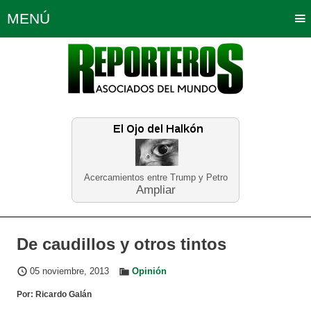
MENÚ
Portada
Política
Opinión
Bogotá
Internacionales
Planeta Tierra
Deportes
Económicas
Regiones
Judiciales
Tecnología
Salud
Turismo
Educación
Neira
Acercamientos entre Trump y Petro
Ampliar
De caudillos y otros tintos
05 noviembre, 2013
Opinión
Por: Ricardo Galán