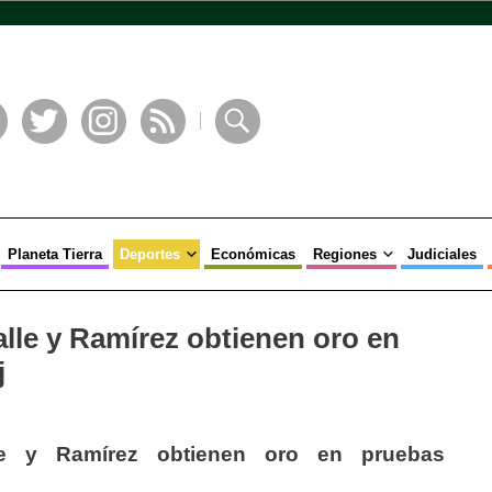
book
Twitter
Instagram
RSS
Buscar
Planeta Tierra
Deportes
Económicas
Regiones
Judiciales
lle y Ramírez obtienen oro en
j
s