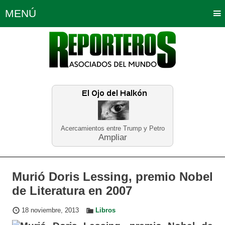
MENÚ
Portada
Política
Opinión
Bogotá
Internacionales
Planeta Tierra
Deportes
Económicas
Regiones
Judiciales
Tecnología
Salud
Turismo
Educación
Neira
Acercamientos entre Trump y Petro
Ampliar
Murió Doris Lessing, premio Nobel
de Literatura en 2007
18 noviembre, 2013
Libros