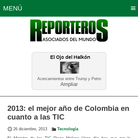
MENÚ
Portada
Política
Opinión
Bogotá
Internacionales
Planeta Tierra
Deportes
Económicas
Regiones
Judiciales
Tecnología
Salud
Turismo
Educación
Neira
Acercamientos entre Trump y Petro
Ampliar
2013: el mejor año de Colombia en
cuanto a las TIC
26 diciembre, 2013
Tecnología