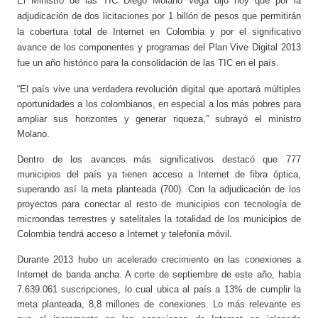
El Ministro de las TIC Diego Molano Vega dijo hoy que por la
adjudicación de dos licitaciones por 1 billón de pesos que permitirán
la cobertura total de Internet en Colombia y por el significativo
avance de los componentes y programas del Plan Vive Digital 2013
fue un año histórico para la consolidación de las TIC en el país.
“El país vive una verdadera revolución digital que aportará múltiples
oportunidades a los colombianos, en especial a los más pobres para
ampliar sus horizontes y generar riqueza,” subrayó el ministro
Molano.
Dentro de los avances más significativos destacó que 777
municipios del país ya tienen acceso a Internet de fibra óptica,
superando así la meta planteada (700). Con la adjudicación de los
proyectos para conectar al resto de municipios con tecnología de
microondas terrestres y satelitales la totalidad de los municipios de
Colombia tendrá acceso a Internet y telefonía móvil.
Durante 2013 hubo un acelerado crecimiento en las conexiones a
Internet de banda ancha. A corte de septiembre de este año, había
7.639.061 suscripciones, lo cual ubica al país a 13% de cumplir la
meta planteada, 8,8 millones de conexiones. Lo más relevante es