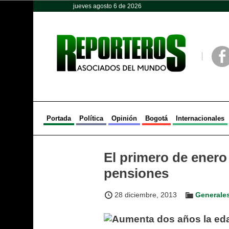
jueves agosto 6 de 2026
Opinión
Política
Deportes
Face
Portada
Política
Opinión
Bogotá
Internacionales
El primero de enero
pensiones
28 diciembre, 2013
Generale