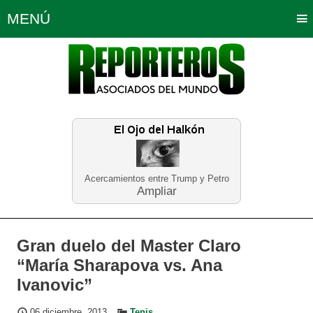
MENÚ
Portada
Política
Opinión
Bogotá
Internacionales
Planeta Tierra
Deportes
Económicas
Regiones
Judiciales
Tecnología
Salud
Turismo
Educación
Neira
Acercamientos entre Trump y Petro
Ampliar
Gran duelo del Master Claro
“María Sharapova vs. Ana
Ivanovic”
06 diciembre, 2013
Tenis