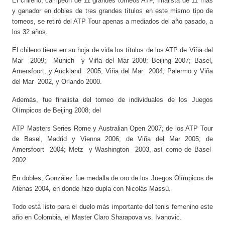
El chileno, campeón de 11 grandes torneos ATP, finalista de 11 más
y ganador en dobles de tres grandes títulos en este mismo tipo de
torneos, se retiró del ATP Tour apenas a mediados del año pasado, a
los 32 años.
El chileno tiene en su hoja de vida los títulos de los ATP de Viña del
Mar 2009; Munich y Viña del Mar 2008; Beijing 2007; Basel,
Amersfoort, y Auckland 2005; Viña del Mar 2004; Palermo y Viña
del Mar 2002, y Orlando 2000.
Además, fue finalista del torneo de individuales de los Juegos
Olímpicos de Beijing 2008; del
ATP Masters Series Rome y Australian Open 2007; de los ATP Tour
de Basel, Madrid y Vienna 2006; de Viña del Mar 2005; de
Amersfoort 2004; Metz y Washington 2003, así como de Basel
2002.
En dobles, González fue medalla de oro de los Juegos Olímpicos de
Atenas 2004, en donde hizo dupla con Nicolás Massú.
Todo está listo para el duelo más importante del tenis femenino este
año en Colombia, el Master Claro Sharapova vs. Ivanovic.