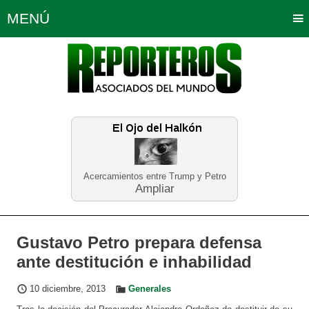
MENÚ
Portada
Política
Opinión
Bogotá
Internacionales
Planeta Tierra
Deportes
Económicas
Regiones
Judiciales
Tecnología
Salud
Turismo
Educación
Neira
Acercamientos entre Trump y Petro
Ampliar
Gustavo Petro prepara defensa
ante destitución e inhabilidad
10 diciembre, 2013
Generales