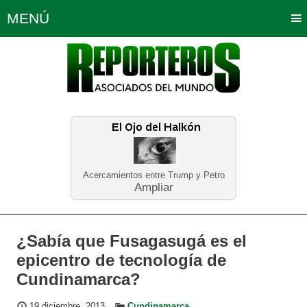
MENÚ
Portada
Política
Opinión
Bogotá
Internacionales
Planeta Tierra
Deportes
Económicas
Regiones
Judiciales
Tecnología
Salud
Turismo
Educación
Neira
Acercamientos entre Trump y Petro
Ampliar
¿Sabía que Fusagasugá es el
epicentro de tecnología de
Cundinamarca?
19 diciembre, 2013
Cundinamarca