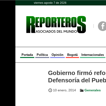
viernes agosto 7 de 2026
Opinión
Política
Deportes
Face
Portada
Política
Opinión
Bogotá
Internacionales
Gobierno firmó refor
Defensoría del Pueb
10 enero, 2014
Generales