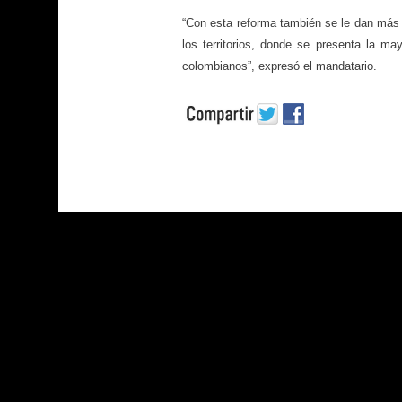
“Con esta reforma también se le dan más 
los territorios, donde se presenta la ma
colombianos”, expresó el mandatario.