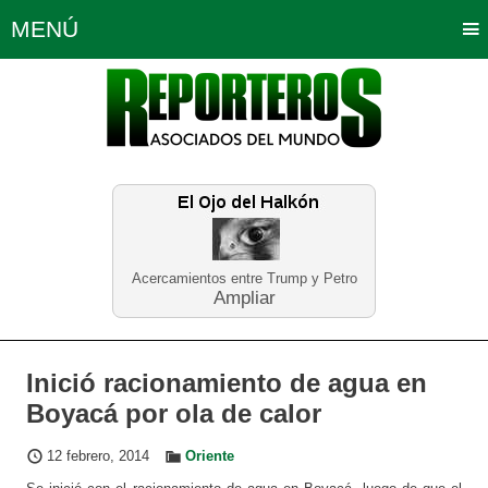
MENÚ
Portada
Política
Opinión
Bogotá
Internacionales
Planeta Tierra
Deportes
Económicas
Regiones
Judiciales
Tecnología
Salud
Turismo
Educación
Neira
Acercamientos entre Trump y Petro
Ampliar
Inició racionamiento de agua en
Boyacá por ola de calor
12 febrero, 2014
Oriente