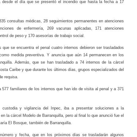
a desde el día que se presentó el incendio que hasta la fecha a 17
 335 consultas médicas, 28 seguimientos permanentes en atenciones
venciones de enfermería, 269 vacunas aplicadas, 171 atenciones
ntrol de peso y 170 asesorías de trabajo social.
s que se encuentra el penal cuatro internos debieron ser trasladados
 como medida preventiva. Y anuncia que aún 14 permanecen en los
ranquilla. Además, que se han trasladado a 74 internos de la cárcel
Costa Caribe y que durante los últimos días, grupos especializados del
de requisa.
 577 familiares de los internos que han ido de visita al penal y a 371
de custodia y vigilancia del Inpec, iba a presentar soluciones a la
n la cárcel Modelo de Barranquilla, pero al final lo que anunció fue el
iaría El Bosque, también de Barranquilla.
l número y fecha, que en los próximos días se trasladarán algunos