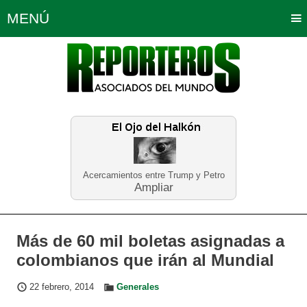
MENÚ
Portada
Política
Opinión
Bogotá
Internacionales
Planeta Tierra
Deportes
Económicas
Regiones
Judiciales
Tecnología
Salud
Turismo
Educación
Neira
Acercamientos entre Trump y Petro
Ampliar
Más de 60 mil boletas asignadas a
colombianos que irán al Mundial
22 febrero, 2014
Generales