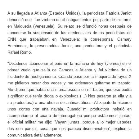
A su llegada a Atlanta (Estados Unidos), la periodista Patricia Janiot
denunció que fue víctima de «hostigamiento» por parte de militares
en Maiquetía (Venezuela). Su relato se difundió horas después de
conocerse la suspensión de las credenciales de los periodistas de
CNN que trabajaban en Venezuela: la corresponsal Osmary
Hernández, la presentadora Janiot, una productora y el periodista
Rafael Romo.
“Decidimos abandonar el país en la mañana de hoy (viernes) en el
primer vuelo que salía de Caracas a Atlanta y fui víctima de un
incidente de hostigamiento. Cuando pasé por la máquina de rayos X
me pidieron pasar dos veces y me ordenaron quitarme mi zapato.
Me dijeron que había una marca oscura en mi tacón, que eso podía
significar que tenía droga o explosivos (…) Nos pasaron (a ella y a
su productora) a una oficina de antinarcóticos. Al zapato le hicieron
unos cortes con una navaja. Cuando mi productora insistió en
acompañarme al cuarto de interrogatorio porque estábamos juntas,
el oficial militar me dijo: ‘Vayan juntas, porque a lo mejor ustedes
dos son pareja’, cosa que nos pareció discriminatoria”, explicó la
comunicadora detalladamente.