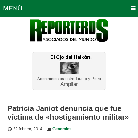
MENÚ
Portada
Política
Opinión
Bogotá
Internacionales
Planeta Tierra
Deportes
Económicas
Regiones
Judiciales
Tecnología
Salud
Turismo
Educación
Neira
Acercamientos entre Trump y Petro
Ampliar
Patricia Janiot denuncia que fue
víctima de «hostigamiento militar»
22 febrero, 2014
Generales