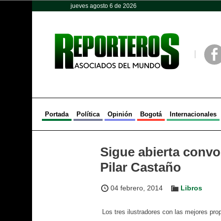
jueves agosto 6 de 2026
Opinión
Política
Deportes
Face
Portada
Política
Opinión
Bogotá
Internacionales
Sigue abierta convoc
Pilar Castaño
04 febrero, 2014
Libros
Los tres ilustradores con las mejores prop