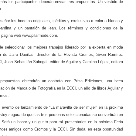
emás los participantes deberán enviar tres propuestas: Un vestido de
n.
iseñar los bocetos originales, inéditos y exclusivos a color o blanco y
ardina y un pantalón de jean. Los términos y condiciones de la
la página web www.pilarmode.com.
e seleccionar los mejores trabajos liderado por la experta en moda
a de Jairo Dueñas, director de la Revista Cromos, Swen Ramírez
Juan Sebastián Sabogal, editor de Aguilar y Carolina López, editora
 propuestas obtendrán un contrato con Prisa Ediciones, una beca
ción de Marca o de Fotografía en la ECCI, un año de libros Aguilar y
omos.
 evento de lanzamiento de “La maravilla de ser mujer” en la próxima
“Estoy segura de que las tres personas seleccionadas se convertirán en
. Será un honor y un gusto para mí presentarlos en la próxima Feria
randes amigos como Cromos y la ECCI. Sin duda, en esta oportunidad