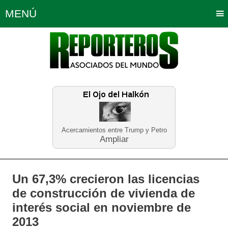
MENÚ
Portada
Política
Opinión
Bogotá
Internacionales
Planeta Tierra
Deportes
Económicas
Regiones
Judiciales
Tecnología
Salud
Turismo
Educación
Neira
Acercamientos entre Trump y Petro
Ampliar
Un 67,3% crecieron las licencias
de construcción de vivienda de
interés social en noviembre de
2013