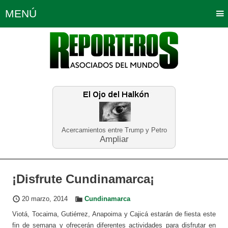
MENÚ
Portada
Política
Opinión
Bogotá
Internacionales
Planeta Tierra
Deportes
Económicas
Regiones
Judiciales
Tecnología
Salud
Turismo
Educación
Neira
Acercamientos entre Trump y Petro
Ampliar
¡Disfrute Cundinamarca¡
20 marzo, 2014
Cundinamarca
Viotá, Tocaima, Gutiérrez, Anapoima y Cajicá estarán de fiesta este
fin de semana y ofrecerán diferentes actividades para disfrutar en