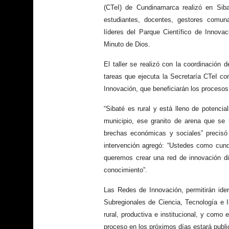
(CTeI) de Cundinamarca realizó en Sibat
estudiantes, docentes, gestores comuna
líderes del Parque Científico de Innova
Minuto de Dios.
El taller se realizó con la coordinación
tareas que ejecuta la Secretaría CTeI co
Innovación, que beneficiarán los procesos
“Sibaté es rural y está lleno de potencia
municipio, ese granito de arena que se 
brechas económicas y sociales” precisó 
intervención agregó: “Ustedes como cund
queremos crear una red de innovación di
conocimiento”.
Las Redes de Innovación, permitirán ide
Subregionales de Ciencia, Tecnología e I
rural, productiva e institucional, y como 
proceso en los próximos días estará publ