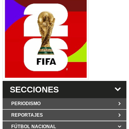
SECCIONES
PERIODISMO
REPORTAJES
JUN 6 2026
Los Periodist@s
El silencio del poder. Hay otro mártir de la
FÚTBOL NACIONAL
MAR 6 2026