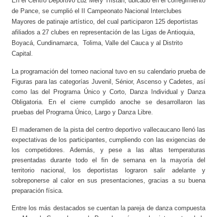
En el Centro Deportivo Luz Mery Tristán, ubicado en el corregimiento
de Pance, se cumplió el II Campeonato Nacional Interclubes
Mayores de patinaje artístico, del cual participaron 125 deportistas
afiliados a 27 clubes en representación de las Ligas de Antioquia,
Boyacá, Cundinamarca, Tolima, Valle del Cauca y al Distrito
Capital.
La programación del torneo nacional tuvo en su calendario prueba de
Figuras para las categorías Juvenil, Sénior, Ascenso y Cadetes, así
como las del Programa Único y Corto, Danza Individual y Danza
Obligatoria. En el cierre cumplido anoche se desarrollaron las
pruebas del Programa Único, Largo y Danza Libre.
El maderamen de la pista del centro deportivo vallecaucano llenó las
expectativas de los participantes, cumpliendo con las exigencias de
los competidores. Además, y pese a las altas temperaturas
presentadas durante todo el fin de semana en la mayoría del
territorio nacional, los deportistas lograron salir adelante y
sobreponerse al calor en sus presentaciones, gracias a su buena
preparación física.
Entre los más destacados se cuentan la pareja de danza compuesta