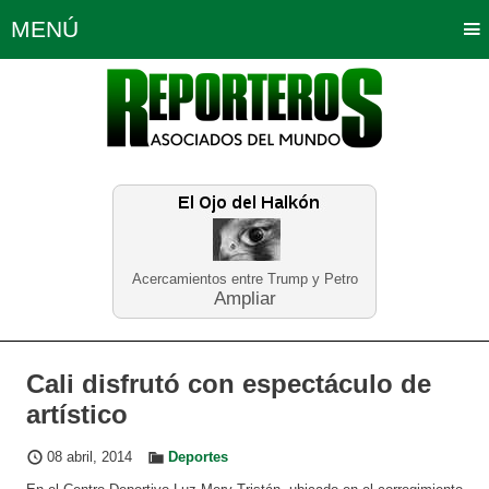
MENÚ
Portada
Política
Opinión
Bogotá
Internacionales
Planeta Tierra
Deportes
Económicas
Regiones
Judiciales
Tecnología
Salud
Turismo
Educación
Neira
Acercamientos entre Trump y Petro
Ampliar
Cali disfrutó con espectáculo de
artístico
08 abril, 2014
Deportes