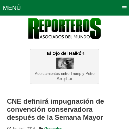
MENÚ
Portada
Política
Opinión
Bogotá
Internacionales
Planeta Tierra
Deportes
Económicas
Regiones
Judiciales
Tecnología
Salud
Turismo
Educación
Neira
Acercamientos entre Trump y Petro
Ampliar
CNE definirá impugnación de
convención conservadora
después de la Semana Mayor
15 abril, 2014
Generales