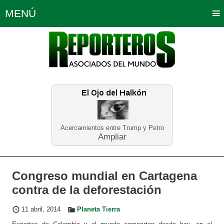
MENÚ
Portada
Política
Opinión
Bogotá
Internacionales
Planeta Tierra
Deportes
Económicas
Regiones
Judiciales
Tecnología
Salud
Turismo
Educación
Neira
Acercamientos entre Trump y Petro
Ampliar
Congreso mundial en Cartagena
contra de la deforestación
11 abril, 2014
Planeta Tierra