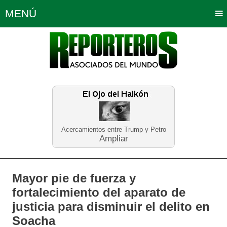
MENÚ
Portada
Política
Opinión
Bogotá
Internacionales
Planeta Tierra
Deportes
Económicas
Regiones
Judiciales
Tecnología
Salud
Turismo
Educación
Neira
Acercamientos entre Trump y Petro
Ampliar
Mayor pie de fuerza y
fortalecimiento del aparato de
justicia para disminuir el delito en
Soacha