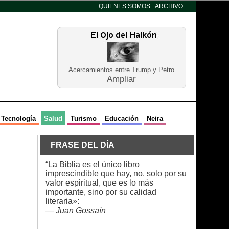
QUIENES SOMOS
ARCHIVO
Acercamientos entre Trump y Petro
Ampliar
Tecnología
Salud
Turismo
Educación
Neira
FRASE DEL DÍA
“La Biblia es el único libro
imprescindible que hay, no. solo por su
valor espiritual, que es lo más
importante, sino por su calidad
literaria»:
—
Juan Gossaín