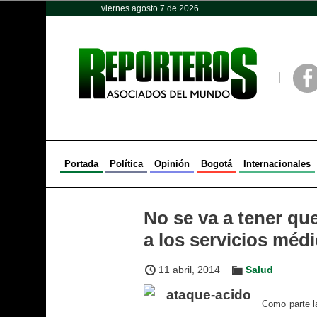
viernes agosto 7 de 2026
Opinión
Política
Deportes
Face
Portada
Política
Opinión
Bogotá
Internacionales
No se va a tener que
a los servicios méd
11 abril, 2014
Salud
Como parte la