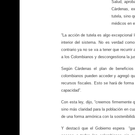
Salud, aprob
Cárdenas, ex
tutela, sino 
médicos en el
“La acción de tutela es algo excepcional 
interior del sistema. No es verdad como
contrario ya no se va a tener que recurrir a
a los Colombianos y descongestiona la justic
Según Cárdenas el plan de beneficios q
colombianos pueden acceder y agregó que
recursos fiscales. Esto se hará de form
capacidad”.
Con esta ley, dijo, “creemos firmemente q
sino más claridad para la población en cua
de una forma armónica con la sostenibilid
Y destacó que el Gobierno espera “gara