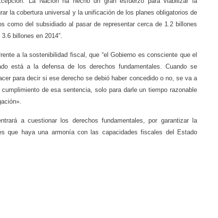
cepción. La Nación ha hecho un gran esfuerzo para viabilizar la
rar la cobertura universal y la unificación de los planes obligatorios de
os como del subsidiado al pasar de representar cerca de 1.2 billones
3.6 billones en 2014”.
rente a la sostenibilidad fiscal, que “el Gobierno es consciente que el
dinado está a la defensa de los derechos fundamentales. Cuando se
hacer para decir si ese derecho se debió haber concedido o no, se va a
l cumplimiento de esa sentencia, solo para darle un tiempo razonable
gación».
trará a cuestionar los derechos fundamentales, por garantizar la
s es que haya una armonía con las capacidades fiscales del Estado