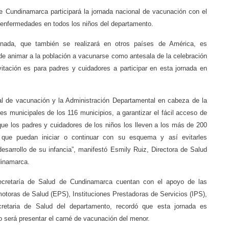
e Cundinamarca participará la jornada nacional de vacunación con el
e enfermedades en todos los niños del departamento.
rnada, que también se realizará en otros países de América, es
 de animar a la población a vacunarse como antesala de la celebración
itación es para padres y cuidadores a participar en esta jornada en
al de vacunación y la Administración Departamental en cabeza de la
des municipales de los 116 municipios, a garantizar el fácil acceso de
ue los padres y cuidadores de los niños los lleven a los más de 200
 que puedan iniciar o continuar con su esquema y así evitarles
esarrollo de su infancia”, manifestó Esmily Ruiz, Directora de Salud
dinamarca.
Secretaría de Salud de Cundinamarca cuentan con el apoyo de las
otoras de Salud (EPS), Instituciones Prestadoras de Servicios (IPS),
retaria de Salud del departamento, recordó que esta jornada es
to será presentar el carné de vacunación del menor.