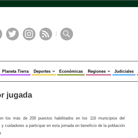
book
Twitter
Instagram
RSS
Buscar
Planeta Tierra
Deportes
Económicas
Regiones
Judiciales
or jugada
en los más de 200 puestos habilitados en los 116 municipios del
y cuidadores a participar en esta jornada en beneficio de la población
a