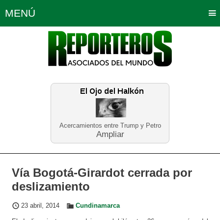
MENÚ
Portada
Política
Opinión
Bogotá
Internacionales
Planeta Tierra
Deportes
Económicas
Regiones
Judiciales
Tecnología
Salud
Turismo
Educación
Neira
Acercamientos entre Trump y Petro
Ampliar
Vía Bogotá-Girardot cerrada por
deslizamiento
23 abril, 2014
Cundinamarca