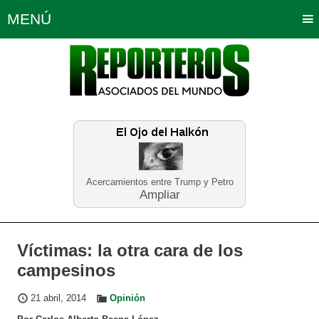
MENÚ
Portada
Política
Opinión
Bogotá
Internacionales
Planeta Tierra
Deportes
Económicas
Regiones
Judiciales
Tecnología
Salud
Turismo
Educación
Neira
Acercamientos entre Trump y Petro
Ampliar
Víctimas: la otra cara de los
campesinos
21 abril, 2014
Opinión