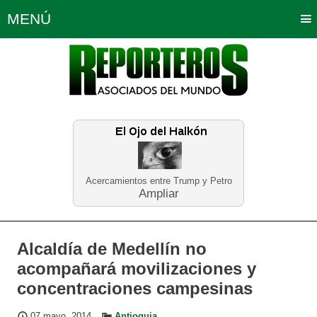
MENÚ
Portada
Política
Opinión
Bogotá
Internacionales
Planeta Tierra
Deportes
Económicas
Regiones
Judiciales
Tecnología
Salud
Turismo
Educación
Neira
Acercamientos entre Trump y Petro
Ampliar
Alcaldía de Medellín no
acompañará movilizaciones y
concentraciones campesinas
07 mayo, 2014
Antioquia