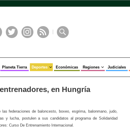
book
Twitter
Instagram
RSS
Buscar
Planeta Tierra
Deportes
Económicas
Regiones
Judiciales
 entrenadores, en Hungría
e las federaciones de baloncesto, boxeo, esgrima, balonmano, judo,
sas y lucha, postulen a sus candidatos al programa de Solidaridad
res: Curso De Entrenamiento Internacional.