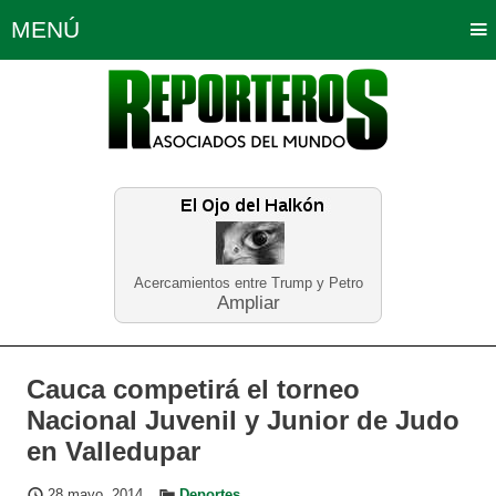
MENÚ
Portada
Política
Opinión
Bogotá
Internacionales
Planeta Tierra
Deportes
Económicas
Regiones
Judiciales
Tecnología
Salud
Turismo
Educación
Neira
Acercamientos entre Trump y Petro
Ampliar
Cauca competirá el torneo
Nacional Juvenil y Junior de Judo
en Valledupar
28 mayo, 2014
Deportes