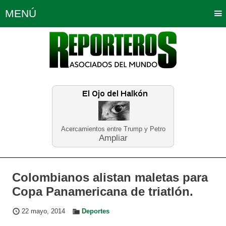
MENÚ
Portada
Política
Opinión
Bogotá
Internacionales
Planeta Tierra
Deportes
Económicas
Regiones
Judiciales
Tecnología
Salud
Turismo
Educación
Neira
Acercamientos entre Trump y Petro
Ampliar
Colombianos alistan maletas para
Copa Panamericana de triatlón.
22 mayo, 2014
Deportes