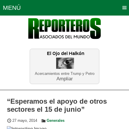
MENÚ
Portada
Política
Opinión
Bogotá
Internacionales
Planeta Tierra
Deportes
Económicas
Regiones
Judiciales
Tecnología
Salud
Turismo
Educación
Neira
Acercamientos entre Trump y Petro
Ampliar
“Esperamos el apoyo de otros
sectores el 15 de junio”
27 mayo, 2014
Generales