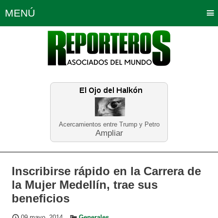
MENÚ
Portada
Política
Opinión
Bogotá
Internacionales
Planeta Tierra
Deportes
Económicas
Regiones
Judiciales
Tecnología
Salud
Turismo
Educación
Neira
Acercamientos entre Trump y Petro
Ampliar
Inscribirse rápido en la Carrera de
la Mujer Medellín, trae sus
beneficios
09 mayo, 2014
Generales