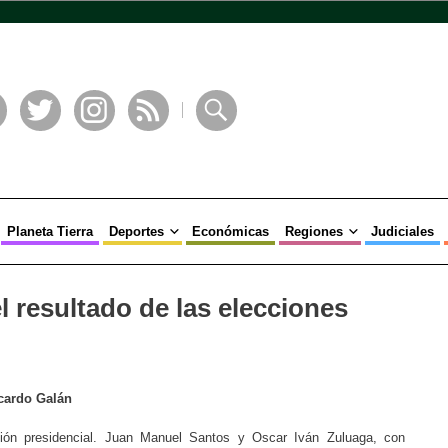
book
Twitter
Instagram
RSS
Buscar
Planeta Tierra
Deportes
Económicas
Regiones
Judiciales
l resultado de las elecciones
cardo Galán
ción presidencial. Juan Manuel Santos y Oscar Iván Zuluaga, con