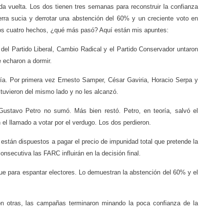
da vuelta. Los dos tienen tres semanas para reconstruir la confianza
erra sucia y derrotar una abstención del 60% y un creciente voto en
s cuatro hechos, ¿qué más pasó? Aquí están mis apuntes:
 del Partido Liberal, Cambio Radical y el Partido Conservador untaron
 echaron a dormir.
ría. Por primera vez Ernesto Samper, César Gaviria, Horacio Serpa y
uvieron del mismo lado y no les alcanzó.
ustavo Petro no sumó. Más bien restó. Petro, en teoría, salvó el
el llamado a votar por el verdugo. Los dos perdieron.
 están dispuestos a pagar el precio de impunidad total que pretende la
nsecutiva las FARC influirán en la decisión final.
 fue para espantar electores. Lo demuestran la abstención del 60% y el
on otras, las campañas terminaron minando la poca confianza de la