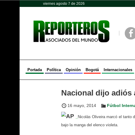
viernes agosto 7 de 2026
Opinión
Política
Deportes
Face
Portada
Política
Opinión
Bogotá
Internacionales
Nacional dijo adiós 
16 mayo, 2014
Fútbol Intern
_
Nicolás Oliveira marcó el tanto d
bajo la manga del elenco violeta.