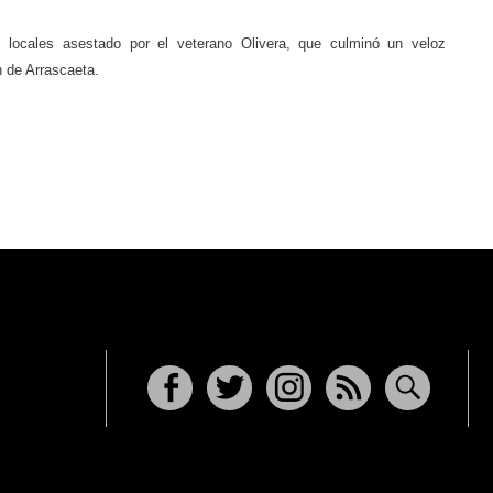
s locales asestado por el veterano Olivera, que culminó un veloz
n de Arrascaeta.
Facebook
Twitter
Instagram
RSS
Buscar