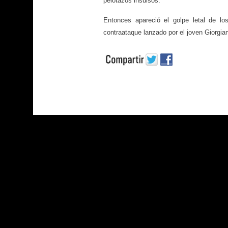
pelotazos insulsos.
Entonces apareció el golpe letal de lo
contraataque lanzado por el joven Giorgia