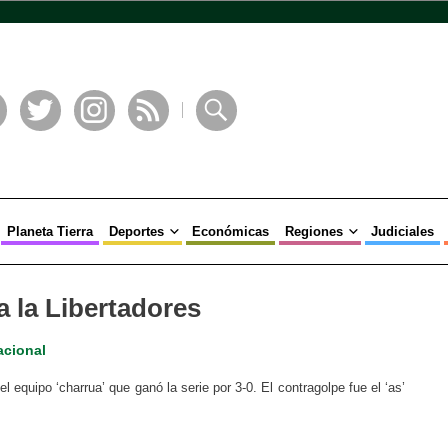
book
Twitter
Instagram
RSS
Buscar
Planeta Tierra
Deportes
Económicas
Regiones
Judiciales
a la Libertadores
acional
el equipo ‘charrua’ que ganó la serie por 3-0. El contragolpe fue el ‘as’