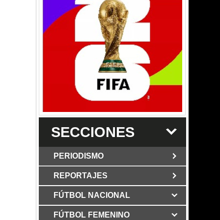
SECCIONES
PERIODISMO
REPORTAJES
JUN 6 2026
Los Periodist@s
El silencio del poder. Hay otro mártir de
FÚTBOL NACIONAL
MAR 6 2026
la verdad: Cristian Herrera
Mujer víctima de ataque
con martillo en Bogotá mostró su rostro
FÚTBOL FEMENINO
MAY 3 2026
Grupo Los Periodist@s