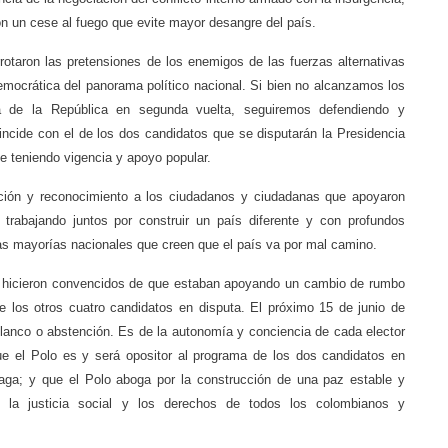
on un cese al fuego que evite mayor desangre del país.
rotaron las pretensiones de los enemigos de las fuerzas alternativas
emocrática del panorama político nacional. Si bien no alcanzamos los
ia de la República en segunda vuelta, seguiremos defendiendo y
ncide con el de los dos candidatos que se disputarán la Presidencia
ue teniendo vigencia y apoyo popular.
cción y reconocimiento a los ciudadanos y ciudadanas que apoyaron
r trabajando juntos por construir un país diferente y con profundos
as mayorías nacionales que creen que el país va por mal camino.
o hicieron convencidos de que estaban apoyando un cambio de rumbo
e los otros cuatro candidatos en disputa. El próximo 15 de junio de
blanco o abstención. Es de la autonomía y conciencia de cada elector
ue el Polo es y será opositor al programa de los dos candidatos en
aga; y que el Polo aboga por la construcción de una paz estable y
, la justicia social y los derechos de todos los colombianos y