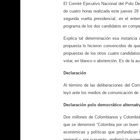
El Comité Ejecutivo Nacional del Polo De
de cuatro horas realizada este jueves 29 
segunda vuelta presidencial, en el ente
programa de los dos candidatos en compet
Explica tal determinación esa instancia
propuesta lo hicieron convencidos de qu
propuestas de los otros cuatro candidatos
votar, en blanco o abstención. Es de la a
Declaración
Al término de las deliberaciones del Com
leyó ante los medios de comunicación de t
Declaración polo democrático alternativ
Dos millones de Colombianos y Colombia
que se denominó “Colombia por un buen c
económicas y políticas que profundizan l
regional y, por supuesto, reafirmó la exig