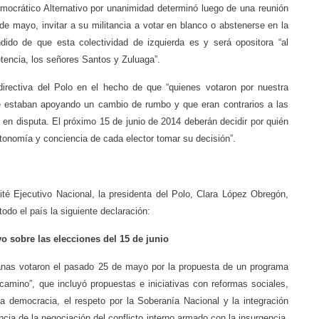
mocrático Alternativo por unanimidad determinó luego de una reunión
de mayo, invitar a su militancia a votar en blanco o abstenerse en la
ndido de que esta colectividad de izquierda es y será opositora “al
encia, los señores Santos y Zuluaga”.
 directiva del Polo en el hecho de que “quienes votaron por nuestra
e estaban apoyando un cambio de rumbo y que eran contrarios a las
 en disputa. El próximo 15 de junio de 2014 deberán decidir por quién
utonomía y conciencia de cada elector tomar su decisión”.
ité Ejecutivo Nacional, la presidenta del Polo, Clara López Obregón,
odo el país la siguiente declaración:
o sobre las elecciones del 15 de junio
nas votaron el pasado 25 de mayo por la propuesta de un programa
amino”, que incluyó propuestas e iniciativas con reformas sociales,
a democracia, el respeto por la Soberanía Nacional y la integración
encia de la negociación del conflicto interno armado con la insurgencia,