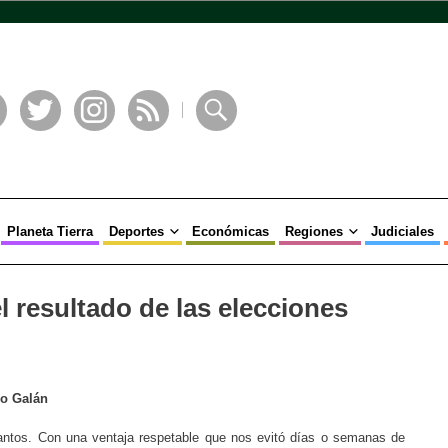
book
Twitter
Instagram
RSS
Buscar
Planeta Tierra
Deportes
Económicas
Regiones
Judiciales
l resultado de las elecciones
do Galán
antos. Con una ventaja respetable que nos evitó días o semanas de