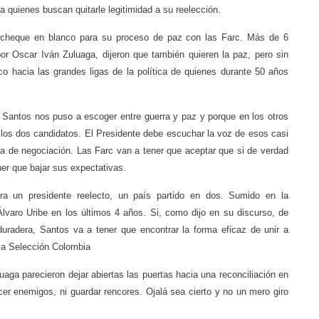
a quienes buscan quitarle legitimidad a su reelección.
 cheque en blanco para su proceso de paz con las Farc. Más de 6
or Oscar Iván Zuluaga, dijeron que también quieren la paz, pero sin
co hacia las grandes ligas de la política de quienes durante 50 años
e Santos nos puso a escoger entre guerra y paz y porque en los otros
 los dos candidatos. El Presidente debe escuchar la voz de esos casi
gia de negociación. Las Farc van a tener que aceptar que si de verdad
er que bajar sus expectativas.
ra un presidente reelecto, un país partido en dos. Sumido en la
Álvaro Uribe en los últimos 4 años. Si, como dijo en su discurso, de
duradera, Santos va a tener que encontrar la forma eficaz de unir a
 la Selección Colombia
aga parecieron dejar abiertas las puertas hacia una reconciliación en
er enemigos, ni guardar rencores. Ojalá sea cierto y no un mero giro