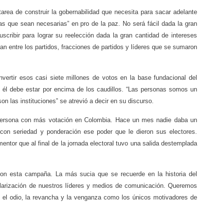
area de construir la gobernabilidad que necesita para sacar adelante
as que sean necesarias” en pro de la paz. No será fácil dada la gran
uscribir para lograr su reelección dada la gran cantidad de intereses
n entre los partidos, fracciones de partidos y líderes que se sumaron
vertir esos casi siete millones de votos en la base fundacional del
 él debe estar por encima de los caudillos. “Las personas somos un
son las instituciones” se atrevió a decir en su discurso.
persona con más votación en Colombia. Hace un mes nadie daba un
con seriedad y ponderación ese poder que le dieron sus electores.
entor que al final de la jornada electoral tuvo una salida destemplada
n esta campaña. La más sucia que se recuerde en la historia del
polarización de nuestros líderes y medios de comunicación. Queremos
 el odio, la revancha y la venganza como los únicos motivadores de