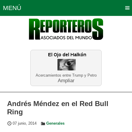
MENÚ
Portada
Política
Opinión
Bogotá
Internacionales
Planeta Tierra
Deportes
Económicas
Regiones
Judiciales
Tecnología
Salud
Turismo
Educación
Neira
Acercamientos entre Trump y Petro
Ampliar
Andrés Méndez en el Red Bull
Ring
07 junio, 2014
Generales