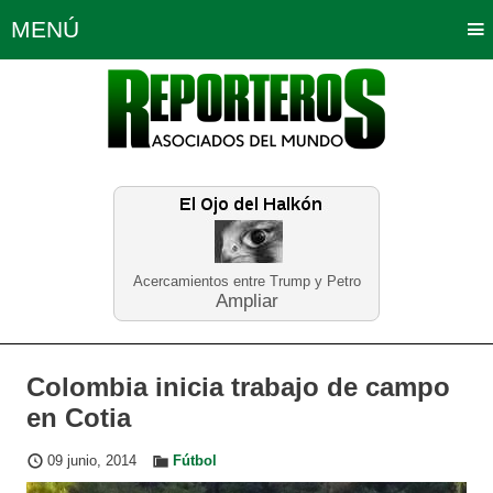
MENÚ
Portada
Política
Opinión
Bogotá
Internacionales
Planeta Tierra
Deportes
Económicas
Regiones
Judiciales
Tecnología
Salud
Turismo
Educación
Neira
Acercamientos entre Trump y Petro
Ampliar
Colombia inicia trabajo de campo
en Cotia
09 junio, 2014
Fútbol