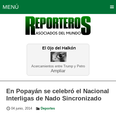
MENÚ
Portada
Política
Opinión
Bogotá
Internacionales
Planeta Tierra
Deportes
Económicas
Regiones
Judiciales
Tecnología
Salud
Turismo
Educación
Neira
Acercamientos entre Trump y Petro
Ampliar
En Popayán se celebró el Nacional
Interligas de Nado Sincronizado
04 junio, 2014
Deportes