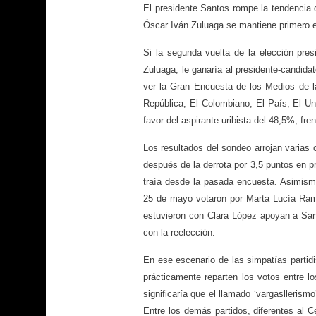
El presidente Santos rompe la tendencia 
Óscar Iván Zuluaga se mantiene primero en
Si la segunda vuelta de la elección pres
Zuluaga, le ganaría al presidente-candid
ver la Gran Encuesta de los Medios de la
República, El Colombiano, El País, El Uni
favor del aspirante uribista del 48,5%, fr
Los resultados del sondeo arrojan varias 
después de la derrota por 3,5 puntos en p
traía desde la pasada encuesta. Asimism
25 de mayo votaron por Marta Lucía Ramí
estuvieron con Clara López apoyan a San
con la reelección.
En ese escenario de las simpatías partid
prácticamente reparten los votos entre 
significaría que el llamado ‘vargasllerism
Entre los demás partidos, diferentes al 