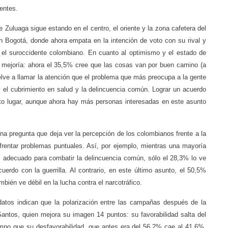
entes.
de Zuluaga sigue estando en el centro, el oriente y la zona cafetera del
n Bogotá, donde ahora empata en la intención de voto con su rival y
y el suroccidente colombiano. En cuanto al optimismo y el estado de
 mejoría: ahora el 35,5% cree que las cosas van por buen camino (a
ve a llamar la atención que el problema que más preocupa a la gente
y el cubrimiento en salud y la delincuencia común. Lograr un acuerdo
arto lugar, aunque ahora hay más personas interesadas en este asunto
na pregunta que deja ver la percepción de los colombianos frente a la
frentar problemas puntuales. Así, por ejemplo, mientras una mayoría
 adecuado para combatir la delincuencia común, sólo el 28,3% lo ve
erdo con la guerrilla. Al contrario, en este último asunto, el 50,5%
bién ve débil en la lucha contra el narcotráfico.
datos indican que la polarización entre las campañas después de la
Santos, quien mejora su imagen 14 puntos: su favorabilidad salta del
iempo que su desfavorabilidad, que antes era del 56,2% cae al 41,6%.