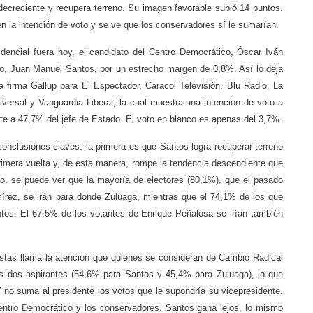
decreciente y recupera terreno. Su imagen favorable subió 14 puntos.
 la intención de voto y se ve que los conservadores sí le sumarían.
idencial fuera hoy, el candidato del Centro Democrático, Óscar Iván
ato, Juan Manuel Santos, por un estrecho margen de 0,8%. Así lo deja
 firma Gallup para El Espectador, Caracol Televisión, Blu Radio, La
versal y Vanguardia Liberal, la cual muestra una intención de voto a
ente a 47,7% del jefe de Estado. El voto en blanco es apenas del 3,7%.
conclusiones claves: la primera es que Santos logra recuperar terreno
rimera vuelta y, de esta manera, rompe la tendencia descendiente que
o, se puede ver que la mayoría de electores (80,1%), que el pasado
rez, se irán para donde Zuluaga, mientras que el 74,1% de los que
tos. El 67,5% de los votantes de Enrique Peñalosa se irían también
istas llama la atención que quienes se consideran de Cambio Radical
los dos aspirantes (54,6% para Santos y 45,4% para Zuluaga), lo que
o’ no suma al presidente los votos que le supondría su vicepresidente.
Centro Democrático y los conservadores, Santos gana lejos, lo mismo